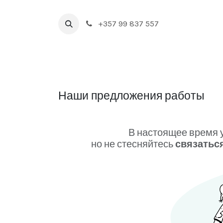
Перейти к содержимому
+357 99 837 557
Главная
BOUTIQUE
NEW IN
DRINK & FOO
Наши предложения работы
В настоящее время у
но не стесняйтесь
связатьс