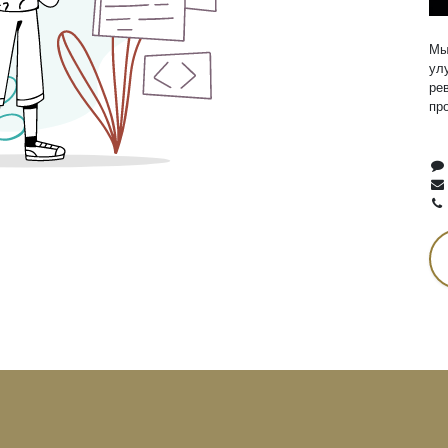
Мы
ул
ре
пр